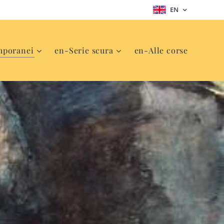
EN
mporanei
en-Serie scura
en-Alle corse