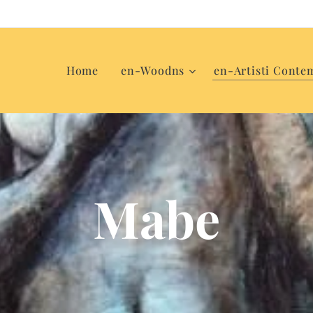
Home
en-Woodns
en-Artisti Conte
Mabe