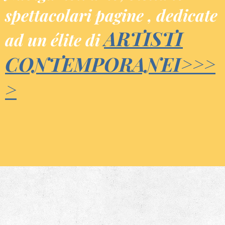
spettacolari pagine , dedicate
ARTISTI
ad un élite di
CONTEMPORANEI
>>>
>