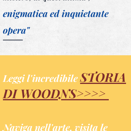
enigmatica ed inquietante
opera"
STORIA
Leggi l'incredibile
DI WOODNS
>>>>
Naviga nell'arte
,
visita le