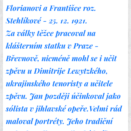
Florianovi a Františce roz.
Stehlíkové - 25. 12. 1921.
Za války těžce pracoval na
klášterním statku v Praze -
Břevnově, nicméně mohl se i učit
zpěvu u Dimitrije Lewytzkého,
ukrajinského tenoristy a učitele
zpěvu. Jan později účinkoval jako
sólista v jihlavské opeře.Velmi rád
maloval portréty. Jeho tradiční