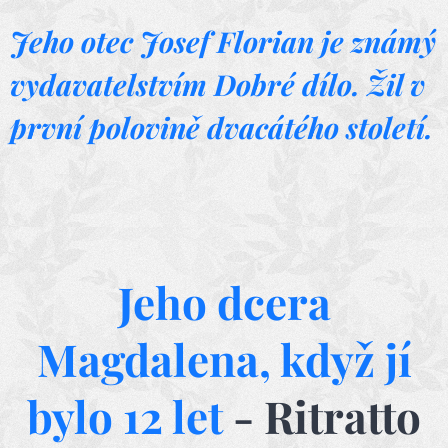
Jeho otec Josef Florian je známý
vydavatelstvím Dobré dílo. Žil v
první polovině dvacátého století.
Jeho dcera
Magdalena, když jí
bylo 12 let
- Ritratto