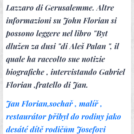
Lazzaro di Gerusalemme. Altre
informazioni su John Florian si
possono leggere nel libro "Byt
dlužen za dusi "di Aleš Palan ", il
quale ha raccolto sue notizie
biografiche , intervistando Gabriel
Florian ,fratello di Jan.
Jan Florian,sochař , malíř ,
restaurátor
přibyl do rodiny jako
desáté dítě rodičům Josefovi