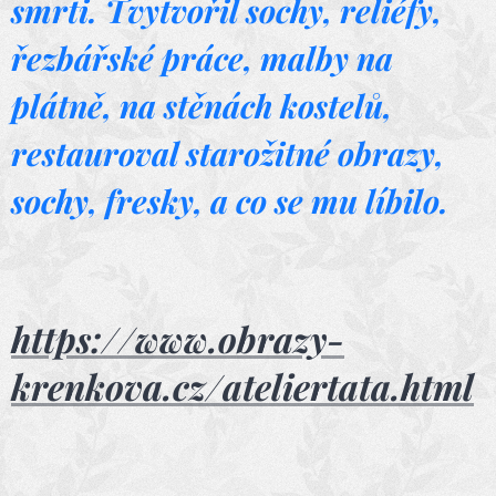
smrti. Tvytvořil sochy, reliéfy,
řezbářské práce, malby na
plátně, na stěnách kostelů,
restauroval starožitné obrazy,
sochy, fresky, a co se mu líbilo.
https://www.obrazy-
krenkova.cz/ateliertata.html