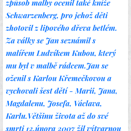
způsob malby ocenil také kníže
Schwarzenberg, pro jehož děti
zhotovil z lipového dřeva betlém.
Za války se Jan seznámil s
malířem Ludvíkem Kubou, který
mu byl v malbě rádcem.Jan se
oženil s Karlou Křemečkovou a
vychovali šest dětí - Marii, Jana,
Magdalenu
, Josefa, Václava,
Karlu.Většinu života až do své
smrti 12.února 2007 žil výtvarnou