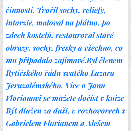
činností. Tvořil sochy, reliefy,
intarzie, maloval na plátno, po
zdech kostelů, restauroval staré
obrazy, sochy, fresky a všechno, co
mu připadalo zajímavé.Byl členem
Rytířského řádu svatého Lazara
Jeruzalémského. Více o Janu
Florianovi se můžete dočíst v knize
Být dlužen za duši, v rozhovorech s
Gabrielem Florianem a Alešem