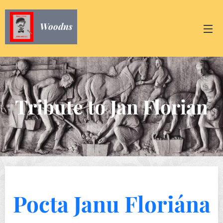
Woodns
Tribute to Jan Florian
Pocta Janu Floriána